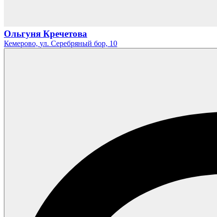
Ольгуня Кречетова
Кемерово,
ул. Серебряный бор,
10