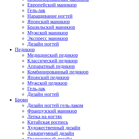
Европейский маникюр
Гель-лак
Наращивание ногтей
Японский маникюр
Бразильский маникюр
Мужской маникюр
Экспресс маникюр
Дизайн ногтей
Педикюр
Медицинский педикюр
Классический педикюр
Аппаратный педикюр
Комбинированный педикюр
Японский педикюр
Мужской педикюр
Гель-лак
Дизайн ногтей
Брови
Дизайн ногтей гель-лаком
Французский маникюр
Лепка на ногтях
Китайская роспись
Художественный дизайн
Аквариумный дизайн
Градиентный дизайн