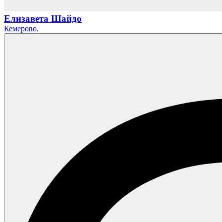
Елизавета Шайдо
Кемерово,