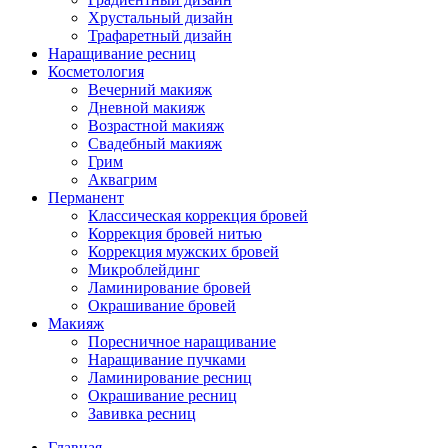
Хрустальный дизайн
Трафаретный дизайн
Наращивание ресниц
Косметология
Вечерний макияж
Дневной макияж
Возрастной макияж
Свадебный макияж
Грим
Аквагрим
Перманент
Классическая коррекция бровей
Коррекция бровей нитью
Коррекция мужских бровей
Микроблейдинг
Ламинирование бровей
Окрашивание бровей
Макияж
Поресничное наращивание
Наращивание пучками
Ламинирование ресниц
Окрашивание ресниц
Завивка ресниц
Главная