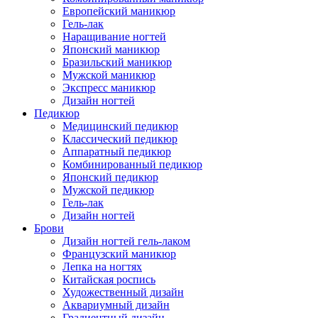
Европейский маникюр
Гель-лак
Наращивание ногтей
Японский маникюр
Бразильский маникюр
Мужской маникюр
Экспресс маникюр
Дизайн ногтей
Педикюр
Медицинский педикюр
Классический педикюр
Аппаратный педикюр
Комбинированный педикюр
Японский педикюр
Мужской педикюр
Гель-лак
Дизайн ногтей
Брови
Дизайн ногтей гель-лаком
Французский маникюр
Лепка на ногтях
Китайская роспись
Художественный дизайн
Аквариумный дизайн
Градиентный дизайн