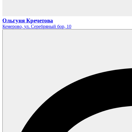
Ольгуня Кречетова
Кемерово,
ул. Серебряный бор,
10