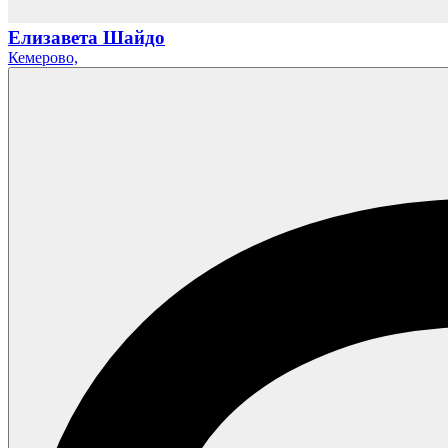
Елизавета Шайдо
Кемерово,