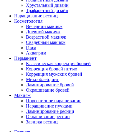
Хрустальный дизайн
Трафаретный дизайн
Наращивание ресниц
Косметология
Вечерний макияж
Дневной макияж
Возрастной макияж
Свадебный макияж
Грим
Аквагрим
Перманент
Классическая коррекция бровей
Коррекция бровей нитью
Коррекция мужских бровей
Микроблейдинг
Ламинирование бровей
Окрашивание бровей
Макияж
Поресничное наращивание
Наращивание пучками
Ламинирование ресниц
Окрашивание ресниц
Завивка ресниц
Главная