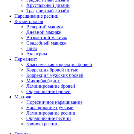
Хрустальный дизайн
Трафаретный дизайн
Наращивание ресниц
Косметология
Вечерний макияж
Дневной макияж
Возрастной макияж
Свадебный макияж
Грим
Аквагрим
Перманент
Классическая коррекция бровей
Коррекция бровей нитью
Коррекция мужских бровей
Микроблейдинг
Ламинирование бровей
Окрашивание бровей
Макияж
Поресничное наращивание
Наращивание пучками
Ламинирование ресниц
Окрашивание ресниц
Завивка ресниц
Главная