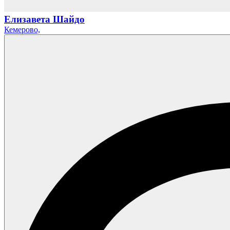
Елизавета Шайдо
Кемерово,