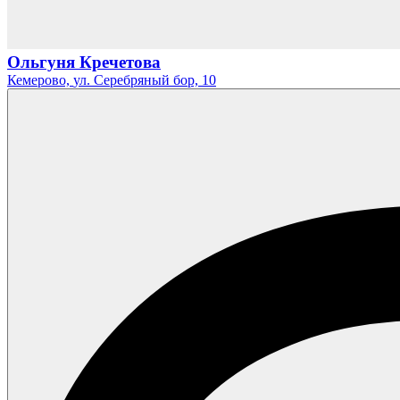
Ольгуня Кречетова
Кемерово,
ул. Серебряный бор,
10