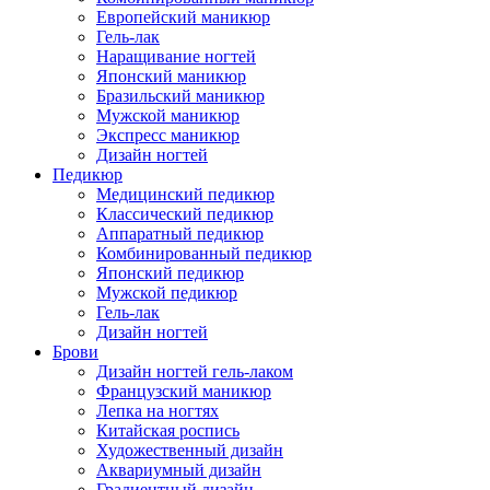
Европейский маникюр
Гель-лак
Наращивание ногтей
Японский маникюр
Бразильский маникюр
Мужской маникюр
Экспресс маникюр
Дизайн ногтей
Педикюр
Медицинский педикюр
Классический педикюр
Аппаратный педикюр
Комбинированный педикюр
Японский педикюр
Мужской педикюр
Гель-лак
Дизайн ногтей
Брови
Дизайн ногтей гель-лаком
Французский маникюр
Лепка на ногтях
Китайская роспись
Художественный дизайн
Аквариумный дизайн
Градиентный дизайн