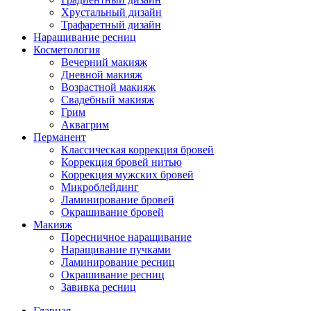
Хрустальный дизайн
Трафаретный дизайн
Наращивание ресниц
Косметология
Вечерний макияж
Дневной макияж
Возрастной макияж
Свадебный макияж
Грим
Аквагрим
Перманент
Классическая коррекция бровей
Коррекция бровей нитью
Коррекция мужских бровей
Микроблейдинг
Ламинирование бровей
Окрашивание бровей
Макияж
Поресничное наращивание
Наращивание пучками
Ламинирование ресниц
Окрашивание ресниц
Завивка ресниц
Главная