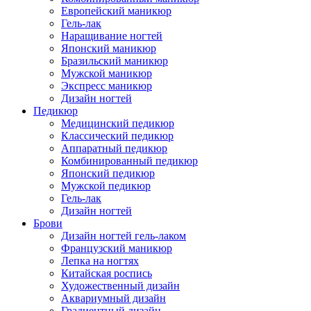
Европейский маникюр
Гель-лак
Наращивание ногтей
Японский маникюр
Бразильский маникюр
Мужской маникюр
Экспресс маникюр
Дизайн ногтей
Педикюр
Медицинский педикюр
Классический педикюр
Аппаратный педикюр
Комбинированный педикюр
Японский педикюр
Мужской педикюр
Гель-лак
Дизайн ногтей
Брови
Дизайн ногтей гель-лаком
Французский маникюр
Лепка на ногтях
Китайская роспись
Художественный дизайн
Аквариумный дизайн
Градиентный дизайн