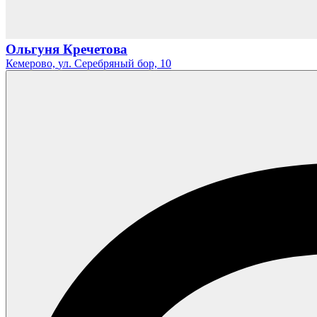
Ольгуня Кречетова
Кемерово,
ул. Серебряный бор,
10