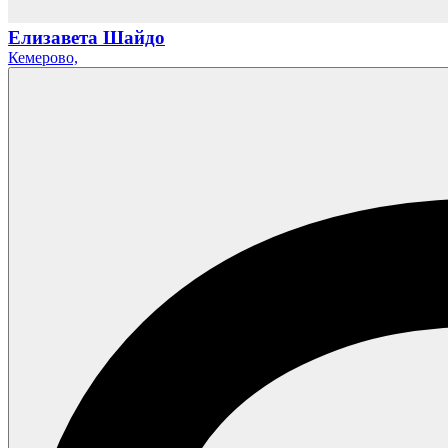
Елизавета Шайдо
Кемерово,