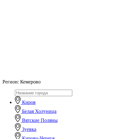
Регион:
Кемерово
Киров
Белая Холуница
Вятские Поляны
Зуевка
Кирово-Чепецк