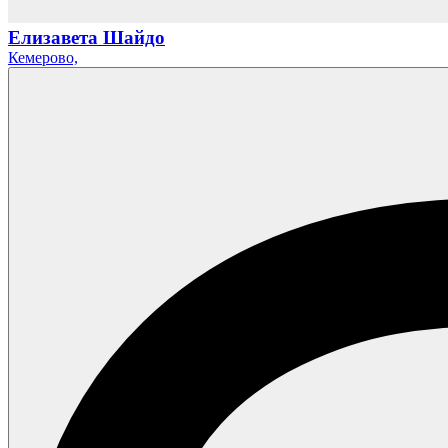
Елизавета Шайдо
Кемерово,