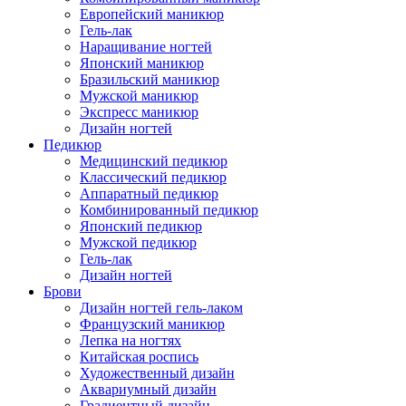
Европейский маникюр
Гель-лак
Наращивание ногтей
Японский маникюр
Бразильский маникюр
Мужской маникюр
Экспресс маникюр
Дизайн ногтей
Педикюр
Медицинский педикюр
Классический педикюр
Аппаратный педикюр
Комбинированный педикюр
Японский педикюр
Мужской педикюр
Гель-лак
Дизайн ногтей
Брови
Дизайн ногтей гель-лаком
Французский маникюр
Лепка на ногтях
Китайская роспись
Художественный дизайн
Аквариумный дизайн
Градиентный дизайн