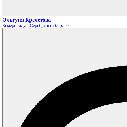
Ольгуня Кречетова
Кемерово,
ул. Серебряный бор,
10