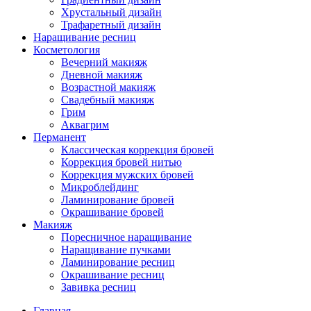
Хрустальный дизайн
Трафаретный дизайн
Наращивание ресниц
Косметология
Вечерний макияж
Дневной макияж
Возрастной макияж
Свадебный макияж
Грим
Аквагрим
Перманент
Классическая коррекция бровей
Коррекция бровей нитью
Коррекция мужских бровей
Микроблейдинг
Ламинирование бровей
Окрашивание бровей
Макияж
Поресничное наращивание
Наращивание пучками
Ламинирование ресниц
Окрашивание ресниц
Завивка ресниц
Главная