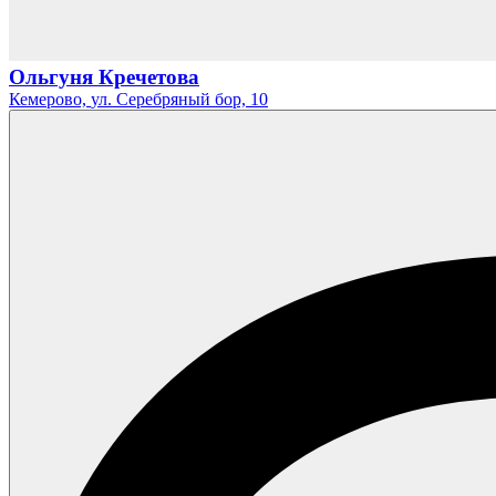
Ольгуня Кречетова
Кемерово,
ул. Серебряный бор,
10