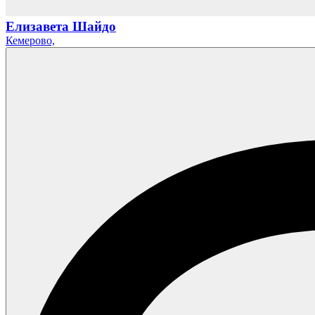
Елизавета Шайдо
Кемерово,