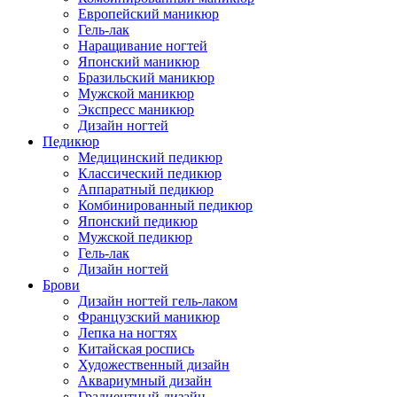
Европейский маникюр
Гель-лак
Наращивание ногтей
Японский маникюр
Бразильский маникюр
Мужской маникюр
Экспресс маникюр
Дизайн ногтей
Педикюр
Медицинский педикюр
Классический педикюр
Аппаратный педикюр
Комбинированный педикюр
Японский педикюр
Мужской педикюр
Гель-лак
Дизайн ногтей
Брови
Дизайн ногтей гель-лаком
Французский маникюр
Лепка на ногтях
Китайская роспись
Художественный дизайн
Аквариумный дизайн
Градиентный дизайн