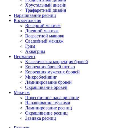
Хрустальный дизайн
Трафаретный дизайн
Наращивание ресниц
Косметология
Вечерний макияж
Дневной макияж
Возрастной макияж
Свадебный макияж
Грим
Аквагрим
Перманент
Классическая коррекция бровей
Коррекция бровей нитью
Коррекция мужских бровей
Микроблейдинг
Ламинирование бровей
Окрашивание бровей
Макияж
Поресничное наращивание
Наращивание пучками
Ламинирование ресниц
Окрашивание ресниц
Завивка ресниц
Главная