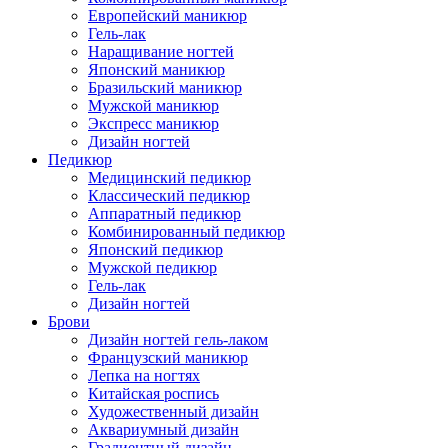
Европейский маникюр
Гель-лак
Наращивание ногтей
Японский маникюр
Бразильский маникюр
Мужской маникюр
Экспресс маникюр
Дизайн ногтей
Педикюр
Медицинский педикюр
Классический педикюр
Аппаратный педикюр
Комбинированный педикюр
Японский педикюр
Мужской педикюр
Гель-лак
Дизайн ногтей
Брови
Дизайн ногтей гель-лаком
Французский маникюр
Лепка на ногтях
Китайская роспись
Художественный дизайн
Аквариумный дизайн
Градиентный дизайн