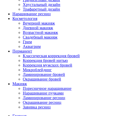
Хрустальный дизайн
Трафаретный дизайн
Наращивание ресниц
Косметология
Вечерний макияж
Дневной макияж
Возрастной макияж
Свадебный макияж
Грим
Аквагрим
Перманент
Классическая коррекция бровей
Коррекция бровей нитью
Коррекция мужских бровей
Микроблейдинг
Ламинирование бровей
Окрашивание бровей
Макияж
Поресничное наращивание
Наращивание пучками
Ламинирование ресниц
Окрашивание ресниц
Завивка ресниц
Главная