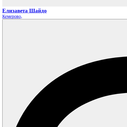
Елизавета Шайдо
Кемерово,