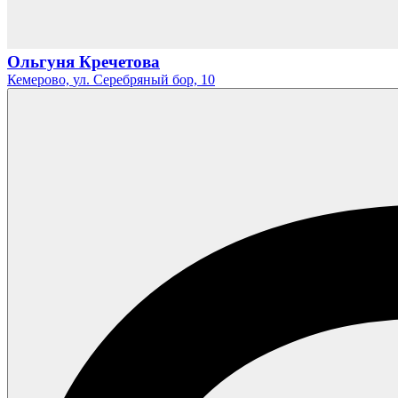
Ольгуня Кречетова
Кемерово,
ул. Серебряный бор,
10